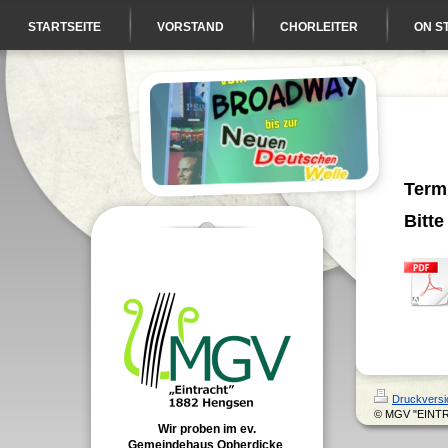
STARTSEITE
VORSTAND
CHORLEITER
ON S
Term
Bitte
Druckversi
© MGV "EINT
Wir proben im ev.
Gemeindehaus Opherdicke